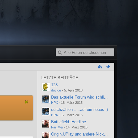
LETZTE BEITRÄGE
123
docice
-
5. April 2018
Das aktuelle Forum wird schliessen!
HPX
-
18. März 2015
durchzählen .....auf ein neues :)
HPX
-
17. März 2015
Battlefield: Hardline
Pai_Mei
-
14. März 2015
Origin,UPlay und andere Nicknames