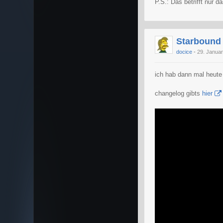
P.S.: Das betrifft nur
Starbound 
docice
29. Janua
ich hab dann mal heute 
changelog gibts
hier