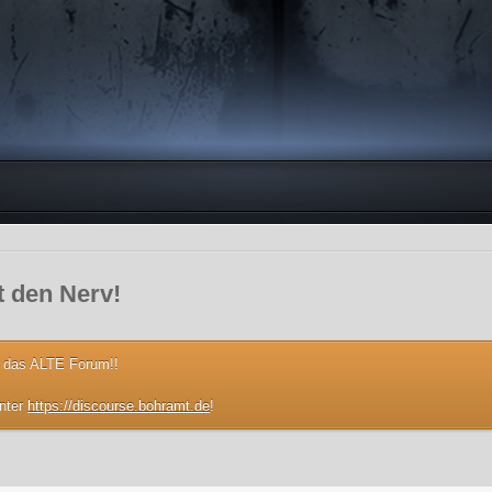
ft den Nerv!
 das ALTE Forum!!
unter
https://discourse.bohramt.de
!