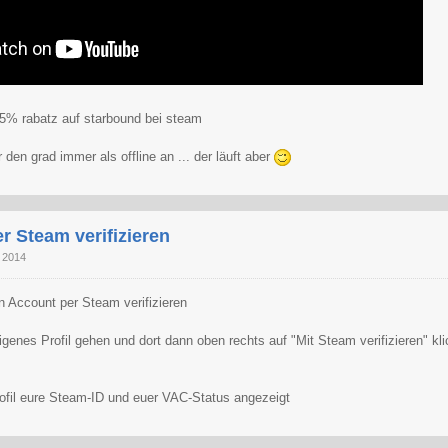
5% rabatz auf starbound bei steam
 den grad immer als offline an ... der läuft aber
r Steam verifizieren
t 2014
en Account per Steam verifizieren
igenes Profil gehen und dort dann oben rechts auf "Mit Steam verifizieren" kl
ofil eure Steam-ID und euer VAC-Status angezeigt