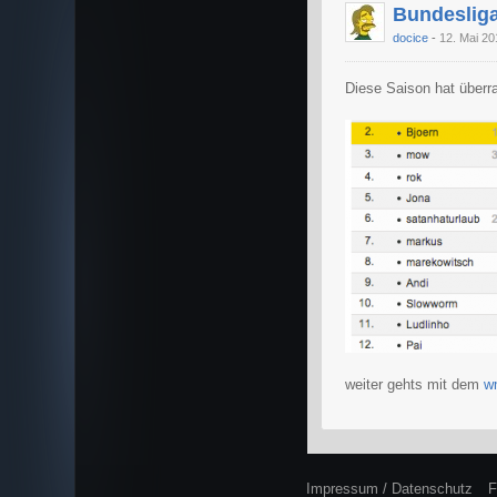
Bundesliga
docice
12. Mai 20
Diese Saison hat überr
weiter gehts mit dem
w
Impressum / Datenschutz
F