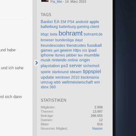
Pai_Mei
-
14. März 2015
TAGS
Banlist
EA
apple
EM
PS4
android
)
ballerburg
ballerburg gaming client
bohramt
bbgc
beta
bohramt.de
browser
bundesliga
dayz
fussball
freundescodes
friendcodes
 und habe
games
gewinn
ipad
https
ios
geil
iphone
mumble
itunes
jabber
lion
nintendo
origin
musik
online
server
ps3
playstation
sicherheit
 und ich sehe
tippspiel
steam
spiele
starbound
update
windows
2010
trackmania
umzug
weltmeisterschaft
wbb
wm
xbox 360
ird sich dann
STATISTIKEN
Mitglieder
2.908
Themen
13.897
Beiträge
286.655
Dateien
12
Bilder
816
Neuestes Mitglied
Nasion