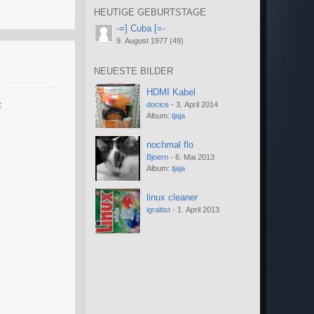
HEUTIGE GEBURTSTAGE
Weiterlesen
-=] Cuba [=-
9. August 1977 (49)
NEUESTE BILDER
HDMI Kabel
t
docice
-
3. April 2014
Album:
tjaja
nochmal flo
Bjoern
-
6. Mai 2013
Album:
tjaja
linux cleaner
igraltist
-
1. April 2013