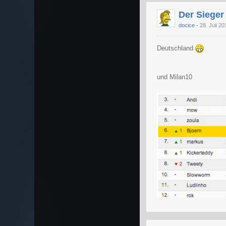
Der Sieger
docice
28. Juli 20
Deutschland
und Milan10