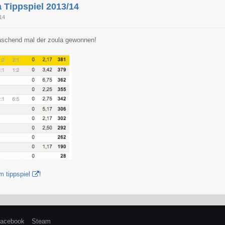
 Tippspiel 2013/14
14
aschend mal der zoula gewonnen!
m tippspiel
!
acebook
Steam