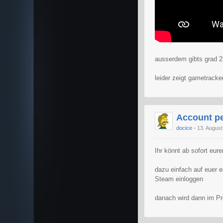
ausserdem gibts grad 2
leider zeigt gametracker
Account pe
docice
13. Augus
Ihr könnt ab sofort eur
dazu einfach auf euer e
Steam einloggen
danach wird dann im Pr