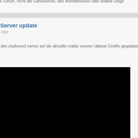
 das Forum, nicht die Gameserver, den Mumbleserver oder andere Dinge
Server update
r 2015
den starbound server auf die aktuelle stable version Upbeat Giraffe geupdate