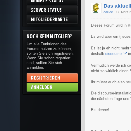
MUMBLE STATUS
Das aktuel
SERVER STATUS
docice
17. März 
MITGLIEDERKARTE
Dieses Forum wird in 
NOCH KEIN MITGLIED?
Es wird aber ein (neue
Um alle Funktionen des
Es ist ja eh nicht mehr
Forums nutzen zu können,
sollten Sie sich registrieren.
deshalb
discourse
in
Wenn Sie schon regstriert
sind, sollten Sie sich
Vermutlich werde ich d
anmelden.
nicht so wirklich einen
REGISTRIEREN
Ihr müsst euch also neu
ANMELDEN
Die discourse-installat
die nächsten Tage und
Bis denne!