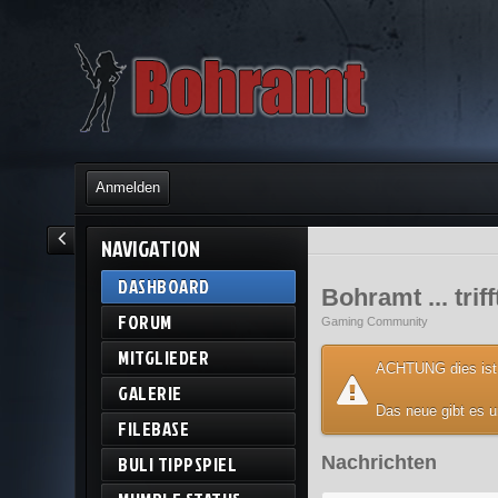
Anmelden
NAVIGATION
DASHBOARD
Bohramt ... trif
FORUM
Gaming Community
MITGLIEDER
ACHTUNG dies ist
GALERIE
Das neue gibt es 
FILEBASE
BULI TIPPSPIEL
Nachrichten