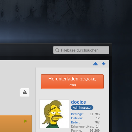
Herunterladen
(155,65 kB,
.exe)
docice
Administrator
Beiträge
11.786
Dateien
12
Bilder
767
Erhaltene Likes
14
Punkte
95.269