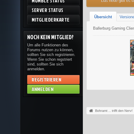
MUMBLE STATUS
Das neue gibt es 
SERVER STATUS
Übersicht
Version
MITGLIEDERKARTE
Ballerburg Gaming Clien
NOCH KEIN MITGLIED?
Um alle Funktionen des
Forums nutzen zu können,
sollten Sie sich registrieren.
Wenn Sie schon regstriert
sind, sollten Sie sich
anmelden.
REGISTRIEREN
ANMELDEN
Bohramt ... trifft den Nerv!