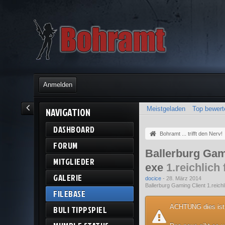
Anmelden
Meistgeladen
Top bewert
NAVIGATION
DASHBOARD
Bohramt ... trifft den Nerv!
FORUM
Ballerburg Gami
MITGLIEDER
exe
1.reichlich 
GALERIE
docice
-
28. März 2014
Ballerburg Gaming Client 1.reich
FILEBASE
ACHTUNG dies ist
BULI TIPPSPIEL