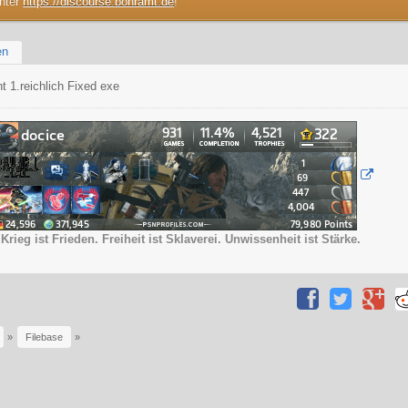
unter
https://discourse.bohramt.de
!
en
t 1.reichlich Fixed exe
Krieg ist Frieden. Freiheit ist Sklaverei. Unwissenheit ist Stärke.
»
Filebase
»