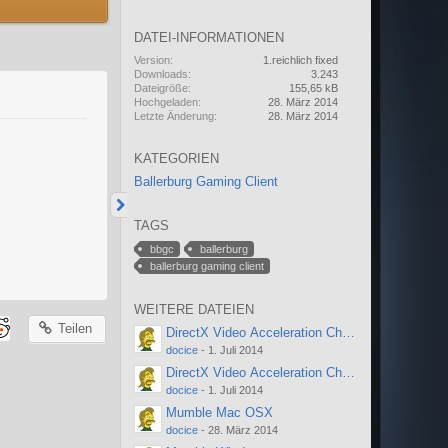
DATEI-INFORMATIONEN
Version
1.reichlich fixed
Downloads
3.243
Dateigröße
155,65 kB
Hochgeladen
28. März 2014
Letzte Änderung
28. März 2014
KATEGORIEN
Ballerburg Gaming Client
TAGS
bbgc
ballerburg
ballerburg gaming client
WEITERE DATEIEN
Teilen
DirectX Video Acceleration Checker 64bit
docice
-
1. Juli 2014
DirectX Video Acceleration Checker 32bit
docice
-
1. Juli 2014
Mumble Mac OSX
docice
-
28. März 2014