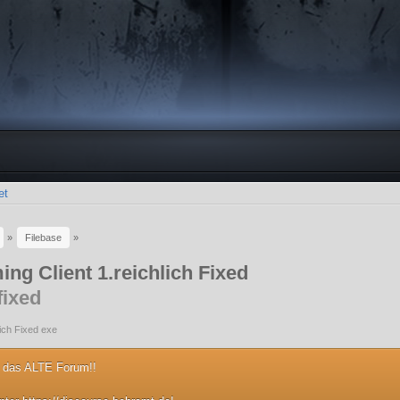
et
»
Filebase
»
ng Client 1.reichlich Fixed
fixed
lich Fixed exe
 das ALTE Forum!!