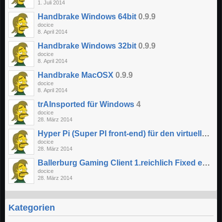
1. Juli 2014
Handbrake Windows 64bit
0.9.9
docice
8. April 2014
Handbrake Windows 32bit
0.9.9
docice
8. April 2014
Handbrake MacOSX
0.9.9
docice
8. April 2014
trAInsported für Windows
4
docice
28. März 2014
Hyper Pi (Super PI front-end) für den virtue
docice
28. März 2014
Ballerburg Gaming Client 1.reichlich Fixed exe
1.
docice
28. März 2014
Kategorien