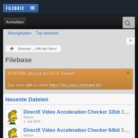
FILEBASE
Anmelden
Meistgeladen
Top bewertet
Bohramt ... trifft den Nerv!
Filebase
ACHTUNG dies ist das ALTE Forum!!
Das neue gibt es unter
https://discourse.bohramt.de
!
Neueste Dateien
DirectX Video Acceleration Checker 32bit
3.1.2
docice
1. Juli 2014
DirectX Video Acceleration Checker 64bit
3.1.2
docice