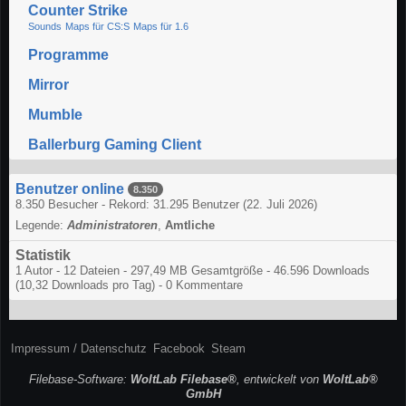
Counter Strike
Sounds
Maps für CS:S
Maps für 1.6
Programme
Mirror
Mumble
Ballerburg Gaming Client
Benutzer online
8.350
8.350 Besucher - Rekord: 31.295 Benutzer (
22. Juli 2026
)
Legende:
Administratoren
Amtliche
Statistik
1 Autor - 12 Dateien - 297,49 MB Gesamtgröße - 46.596 Downloads
(10,32 Downloads pro Tag) - 0 Kommentare
Impressum / Datenschutz
Facebook
Steam
Filebase-Software:
WoltLab Filebase®
, entwickelt von
WoltLab®
GmbH