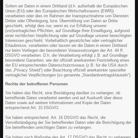
Sofern wir Daten in einem Drittland (d.h. außerhalb der Europäischen
Union (EU) oder des Europäischen Wirtschaftsraums (EWR))
verarbeiten oder dies im Rahmen der Inanspruchnahme von Diensten
Dritter oder Offenlegung, bzw. Übermittlung von Daten an Dritte
geschieht, erfolgt dies nur, wenn es zur Erfüllung unserer
(vor)vertraglichen Pflichten, auf Grundlage Ihrer Einwilligung, aufgrund
einer rechtlichen Verpflichtung oder auf Grundlage unserer berechtigten
Interessen geschieht. Vorbehaltlich gesetzlicher oder vertraglicher
Erlaubnisse, verarbeiten oder lassen wir die Daten in einem Drittland
nur beim Vorliegen der besonderen Voraussetzungen der Art. 44 ff.
DSGVO verarbeiten. D.h. die Verarbeitung erfolgt z.B. auf Grundlage
besonderer Garantien, wie der offiziell anerkannten Feststellung eines
der EU entsprechenden Datenschutzniveaus (z.B. für die USA durch
das „Privacy Shield“) oder Beachtung offiziell anerkannter spezieller
vertraglicher Verpflichtungen (so genannte „Standardvertragsklauseln“).
Rechte der betroffenen Personen
Sie haben das Recht, eine Bestätigung darüber zu verlangen, ob
betreffende Daten verarbeitet werden und auf Auskunft über diese
Daten sowie auf weitere Informationen und Kopie der Daten
entsprechend Art. 15 DSGVO.
Sie haben entsprechend. Art. 16 DSGVO das Recht, die
Vervollständigung der Sie betreffenden Daten oder die Berichtigung der
Sie betreffenden unrichtigen Daten zu verlangen.
Sie haben nach Maßgabe des Art. 17 DSGVO das Recht zu verlangen,