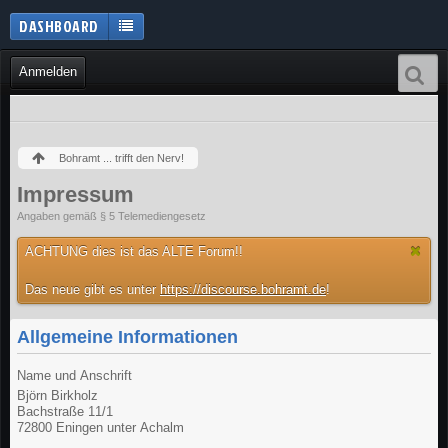
DASHBOARD
Anmelden
Bohramt ... trifft den Nerv!
Impressum
Angaben gemäß § 5 Telemediengesetz
ACHTUNG dies ist das ALTE Forum!!
Das neue gibt es unter
https://discourse.bohramt.de
!
Allgemeine Informationen
Name und Anschrift
Björn Birkholz
Bachstraße 11/1
72800 Eningen unter Achalm