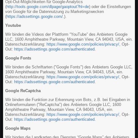
Opt-Out-Möglichkeiten für Google-Analytics
(
http://tools.google.com/dlpage/gaoptout?hl=de
) oder die Einstellungen
von Google für die Datennutzung zu Marketingzwecken
(
https://adssettings.google.com/.
).
Youtube
Wir binden die Videos der Plattform “YouTube” des Anbieters Google
LLC, 1600 Amphitheatre Parkway, Mountain View, CA 94043, USA, ein.
Datenschutzerklärung:
https://www.google.com/policies/privacy/
, Opt-
Out:
https://adssettings.google.com/authenticated
.
Google Fonts
Wir binden die Schriftarten ("Google Fonts") des Anbieters Google LLC,
1600 Amphitheatre Parkway, Mountain View, CA 94043, USA, ein.
Datenschutzerklärung:
https://www.google.com/policies/privacy/
, Opt-
Out:
https://adssettings.google.com/authenticated
.
Google ReCaptcha
Wir binden die Funktion zur Erkennung von Bots, z.B. bei Eingaben in
Onlineformularen ("ReCaptcha") des Anbieters Google LLC, 1600
Amphitheatre Parkway, Mountain View, CA 94043, USA, ein.
Datenschutzerklärung:
https://www.google.com/policies/privacy/
, Opt-
Out:
https://adssettings.google.com/authenticated
.
Google Maps
Wir binden die Landkarten des Dienstes “Google Maps” des Anbieters