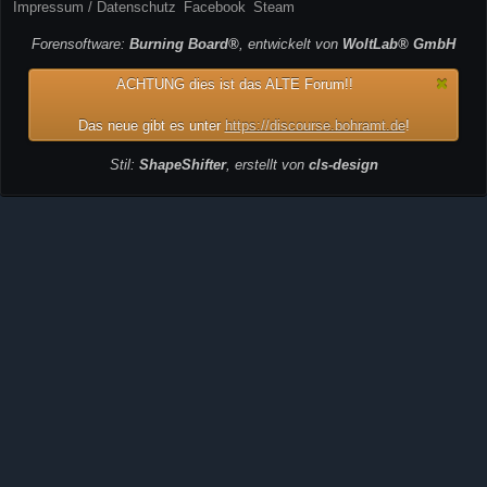
Impressum / Datenschutz
Facebook
Steam
Forensoftware:
Burning Board®
, entwickelt von
WoltLab® GmbH
ACHTUNG dies ist das ALTE Forum!!
Das neue gibt es unter
https://discourse.bohramt.de
!
Stil:
ShapeShifter
, erstellt von
cls-design