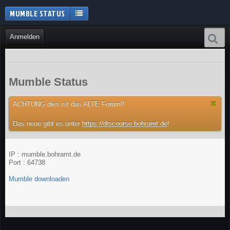
MUMBLE STATUS
Anmelden
Mumble Status
ACHTUNG dies ist das ALTE Forum!!
Das neue gibt es unter
https://discourse.bohramt.de
!
IP : mumble.bohramt.de
Port : 64738
Mumble downloaden