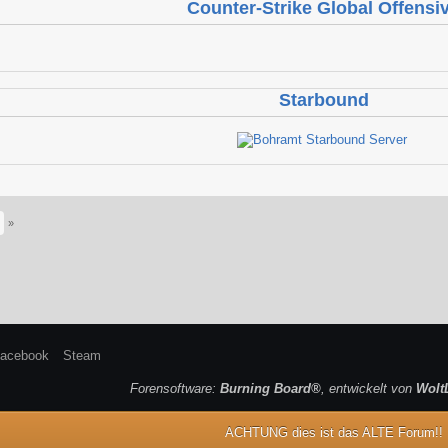
Counter-Strike Global Offensi
Starbound
»
acebook
Steam
Forensoftware:
Burning Board®
, entwickelt von
Wolt
ACHTUNG dies ist das ALTE Forum!!