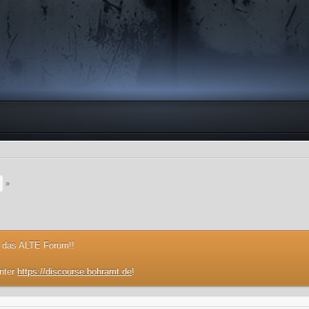
»
 das ALTE Forum!!
unter
https://discourse.bohramt.de
!