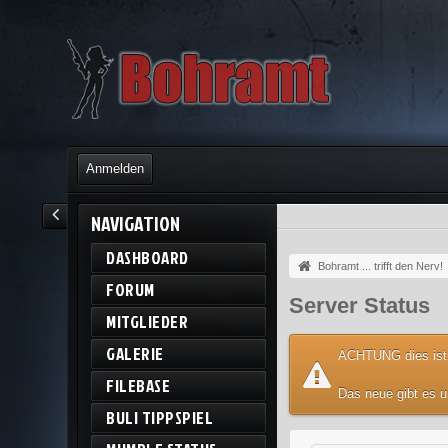
Anmelden
NAVIGATION
DASHBOARD
Bohramt ... trifft den Nerv!
FORUM
Server Status
MITGLIEDER
GALERIE
ACHTUNG dies ist
FILEBASE
Das neue gibt es 
BULI TIPPSPIEL