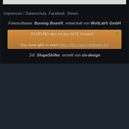
Impressum / Datenschutz
Facebook
Steam
Forensoftware:
Burning Board®
, entwickelt von
WoltLab® GmbH
ACHTUNG dies ist das ALTE Forum!!
Das neue gibt es unter
https://discourse.bohramt.de
!
Stil:
ShapeShifter
, erstellt von
cls-design