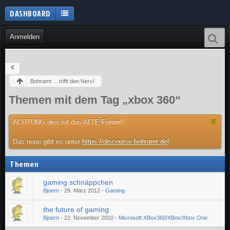
DASHBOARD
Anmelden
Bohramt ... trifft den Nerv!
Themen mit dem Tag „xbox 360“
ACHTUNG dies ist das ALTE Forum!!
Das neue gibt es unter
https://discourse.bohramt.de
!
Themen
gaming schnäppchen
Bjoern
-
29. März 2012
-
Gaming
the future of gaming
Bjoern
-
22. November 2010
-
Microsoft XBox360/XBox/Xbox One