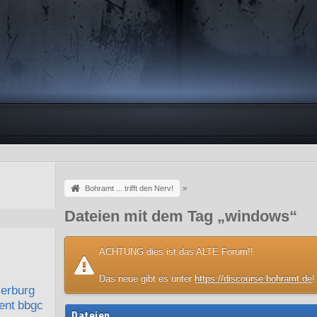
Bohramt ... trifft den Nerv!
»
Dateien mit dem Tag „windows“
ACHTUNG dies ist das ALTE Forum!!
Das neue gibt es unter
https://discourse.bohramt.de
!
lerburg
ent
bbgc
Dateien