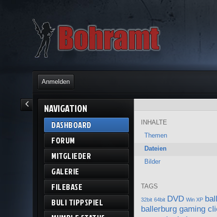
Anmelden
NAVIGATION
INHALTE
DASHBOARD
Themen
FORUM
Dateien
MITGLIEDER
Bilder
GALERIE
FILEBASE
TAGS
DVD
bal
BULI TIPPSPIEL
32bit
64bit
Win XP
ballerburg gaming cli