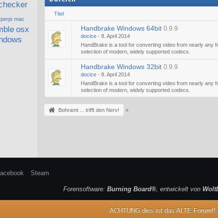
checker
Titel
perpi
mac
Handbrake Windows 64bit
ble
osx
0.9.9
docice
-
8. April 2014
ndows
HandBrake is a tool for converting video from nearly any f
selection of modern, widely supported codecs.
Handbrake Windows 32bit
0.9.9
docice
-
8. April 2014
HandBrake is a tool for converting video from nearly any f
selection of modern, widely supported codecs.
Bohramt ... trifft den Nerv!
»
acebook
Steam
Forensoftware:
Burning Board®
, entwickelt von
Wolt
ACHTUNG dies ist das ALTE Forum!!