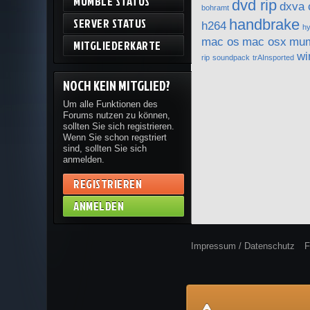
MUMBLE STATUS
dvd rip
dxva 
bohramt
SERVER STATUS
handbrake
h264
hy
mac os
mac osx
mum
MITGLIEDERKARTE
wi
rip
soundpack
trAInsported
NOCH KEIN MITGLIED?
Um alle Funktionen des
Forums nutzen zu können,
sollten Sie sich registrieren.
Wenn Sie schon regstriert
sind, sollten Sie sich
anmelden.
REGISTRIEREN
ANMELDEN
Impressum / Datenschutz
F