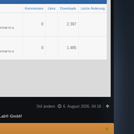
Kommentare
Likes
Downloads
Letzte Änderung
0
2.397
ormat to a
0
1.485
ormat to a
Stil ändern
6. August 2026, 04:16
Lab® GmbH