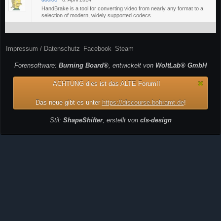
HandBrake is a tool for converting video from nearly any format to a
selection of modern, widely supported codecs.
Impressum / Datenschutz
Facebook
Steam
Forensoftware:
Burning Board®
, entwickelt von
WoltLab® GmbH
ACHTUNG dies ist das ALTE Forum!!
Das neue gibt es unter
https://discourse.bohramt.de
!
Stil:
ShapeShifter
, erstellt von
cls-design