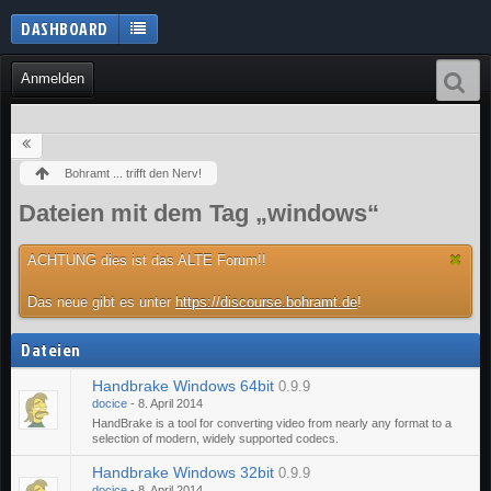
DASHBOARD
Anmelden
Bohramt ... trifft den Nerv!
Dateien mit dem Tag „windows“
ACHTUNG dies ist das ALTE Forum!!
Das neue gibt es unter
https://discourse.bohramt.de
!
Dateien
Handbrake Windows 64bit
0.9.9
docice
-
8. April 2014
HandBrake is a tool for converting video from nearly any format to a
selection of modern, widely supported codecs.
Handbrake Windows 32bit
0.9.9
docice
-
8. April 2014