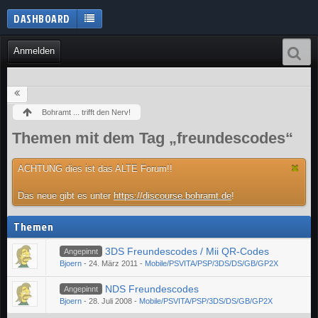
DASHBOARD
Anmelden
Bohramt ... trifft den Nerv!
Themen mit dem Tag „freundescodes“
ACHTUNG dies ist das ALTE Forum!!
Das neue gibt es unter
https://discourse.bohramt.de
!
Themen
3DS Freundescodes / Mii QR-Codes
Angepinnt
Bjoern
-
24. März 2011
-
Mobile/PSVITA/PSP/3DS/DS/GB/GP2X
NDS Freundescodes
Angepinnt
Bjoern
-
28. Juli 2008
-
Mobile/PSVITA/PSP/3DS/DS/GB/GP2X