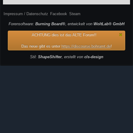
Impressum / Datenschutz
Facebook
Steam
Forensoftware:
Burning Board®
, entwickelt von
WoltLab® GmbH
ACHTUNG dies ist das ALTE Forum!!
Das neue gibt es unter
https://discourse.bohramt.de
!
Stil:
ShapeShifter
, erstellt von
cls-design