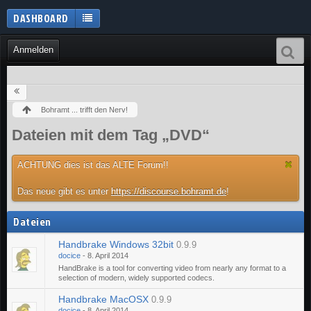
DASHBOARD
Anmelden
Bohramt ... trifft den Nerv!
Dateien mit dem Tag „DVD“
ACHTUNG dies ist das ALTE Forum!!
Das neue gibt es unter
https://discourse.bohramt.de
!
Dateien
Handbrake Windows 32bit
0.9.9
docice
-
8. April 2014
HandBrake is a tool for converting video from nearly any format to a
selection of modern, widely supported codecs.
Handbrake MacOSX
0.9.9
docice
-
8. April 2014