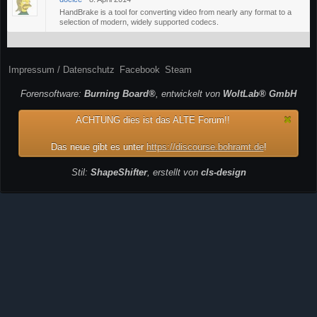
HandBrake is a tool for converting video from nearly any format to a
selection of modern, widely supported codecs.
Impressum / Datenschutz
Facebook
Steam
Forensoftware:
Burning Board®
, entwickelt von
WoltLab® GmbH
ACHTUNG dies ist das ALTE Forum!!
Das neue gibt es unter
https://discourse.bohramt.de
!
Stil:
ShapeShifter
, erstellt von
cls-design