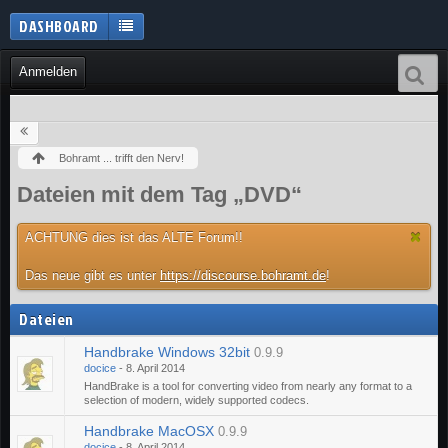
DASHBOARD
Anmelden
Bohramt ... trifft den Nerv!
Dateien mit dem Tag „DVD“
ACHTUNG dies ist das ALTE Forum!!
Das neue gibt es unter
https://discourse.bohramt.de
!
Dateien
Handbrake Windows 32bit
0.9.9
docice
-
8. April 2014
HandBrake is a tool for converting video from nearly any format to a
selection of modern, widely supported codecs.
Handbrake MacOSX
0.9.9
docice
-
8. April 2014