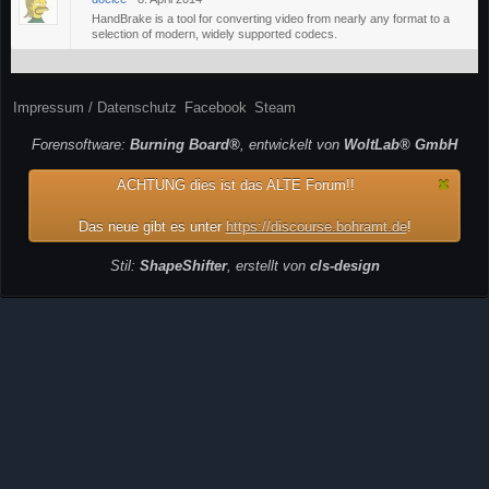
HandBrake is a tool for converting video from nearly any format to a
selection of modern, widely supported codecs.
Impressum / Datenschutz
Facebook
Steam
Forensoftware:
Burning Board®
, entwickelt von
WoltLab® GmbH
ACHTUNG dies ist das ALTE Forum!!
Das neue gibt es unter
https://discourse.bohramt.de
!
Stil:
ShapeShifter
, erstellt von
cls-design