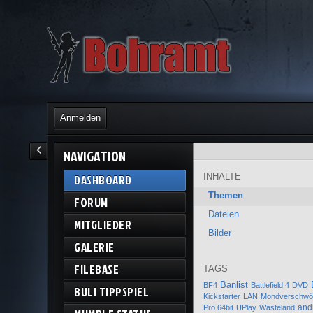
Anmelden
NAVIGATION
INHALTE
DASHBOARD
Themen
FORUM
Dateien
MITGLIEDER
Bilder
GALERIE
FILEBASE
TAGS
Banlist
BF4
Battlefield 4
DVD
BULI TIPPSPIEL
Kickstarter
LAN
Mondverschwö
and
Pro 64bit
UPlay
Wasteland