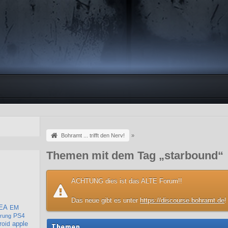
Bohramt ... trifft den Nerv!
»
Themen mit dem Tag „starbound“
ACHTUNG dies ist das ALTE Forum!!
Das neue gibt es unter
https://discourse.bohramt.de
!
EA
EM
PS4
rung
apple
roid
Themen