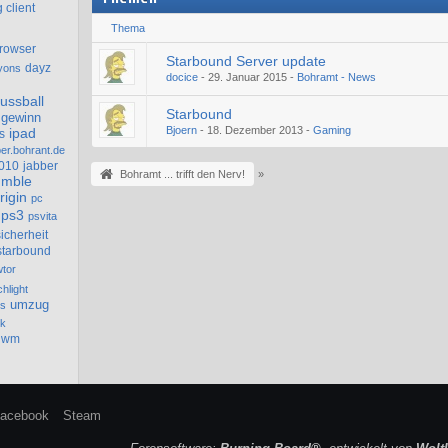
 client
Thema
rowser
Starbound Server update
dayz
yons
docice
-
29. Januar 2015
-
Bohramt - News
fussball
Starbound
gewinn
Bjoern
-
18. Dezember 2013
-
Gaming
ipad
s
ber.bohrant.de
010
jabber
Bohramt ... trifft den Nerv!
»
mble
rigin
pc
ps3
psvita
sicherheit
starbound
wtor
chlight
umzug
ns
sk
wm
acebook
Steam