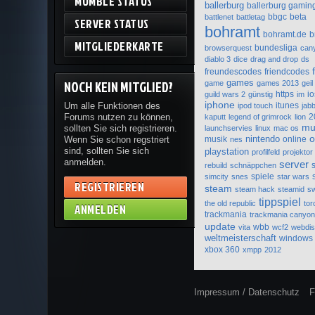
MUMBLE STATUS
ballerburg
ballerburg gaming
bbgc
beta
battlenet
battletag
SERVER STATUS
bohramt
bohramt.de
b
MITGLIEDERKARTE
bundesliga
browserquest
can
diablo 3
dice
drag and drop
ds
freundescodes
friendcodes
NOCH KEIN MITGLIED?
games
game
games 2013
geil
https
io
guild wars 2
günstig
im
iphone
Um alle Funktionen des
itunes
ipod touch
jab
Forums nutzen zu können,
2
kaputt
legend of grimrock
lion
mu
sollten Sie sich registrieren.
launchservies
linux
mac os
nintendo
o
Wenn Sie schon regstriert
musik
online
nes
sind, sollten Sie sich
playstation
profilfeld
projektor
anmelden.
server
rebuild
schnäppchen
spiele
simcity
snes
star wars
REGISTRIEREN
steam
steam hack
steamid
s
tippspiel
the old republic
tor
ANMELDEN
trackmania
trackmania canyo
update
wbb
vita
wcf2
webdi
weltmeisterschaft
windows
xbox 360
xmpp
2012
Impressum / Datenschutz
F