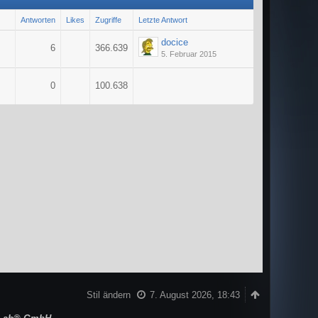
Antworten
Likes
Zugriffe
Letzte Antwort
docice
6
366.639
5. Februar 2015
0
100.638
Stil ändern
7. August 2026, 18:43