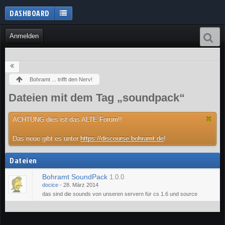
DASHBOARD
Anmelden
Bohramt ... trifft den Nerv!
Dateien mit dem Tag „soundpack“
ACHTUNG dies ist das ALTE Forum!!
Das neue gibt es unter
https://discourse.bohramt.de
!
Dateien
Bohramt SoundPack
1.0.0
docice
-
28. März 2014
das sind die sounds von unseren servern für cs 1.6 und source