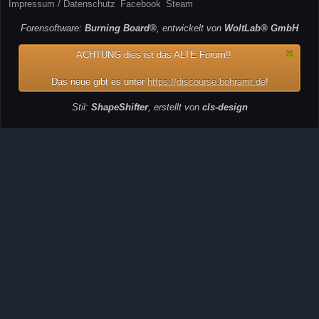
Impressum / Datenschutz
Facebook
Steam
Forensoftware:
Burning Board®
, entwickelt von
WoltLab® GmbH
ACHTUNG dies ist das ALTE Forum!!
Das neue gibt es unter
https://discourse.bohramt.de
!
Stil:
ShapeShifter
, erstellt von
cls-design