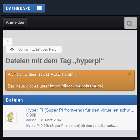
DASHBOARD
Anmelden
Bohramt ... trifft den Nerv!
Dateien mit dem Tag „hyperpi“
ACHTUNG dies ist das ALTE Forum!!
Das neue gibt es unter
https://discourse.bohramt.de
!
Dateien
Hyper Pi (Super PI front-end) für den virtuellen schw....
0.99b
docice
-
28. März 2014
Hyper PI 0.99b (Super PI front-end) für den virtuellen schw....