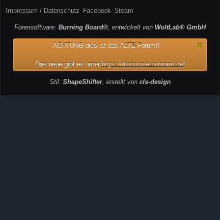
Impressum / Datenschutz
Facebook
Steam
Forensoftware:
Burning Board®
, entwickelt von
WoltLab® GmbH
ACHTUNG dies ist das ALTE Forum!!
Das neue gibt es unter
https://discourse.bohramt.de
!
Stil:
ShapeShifter
, erstellt von
cls-design