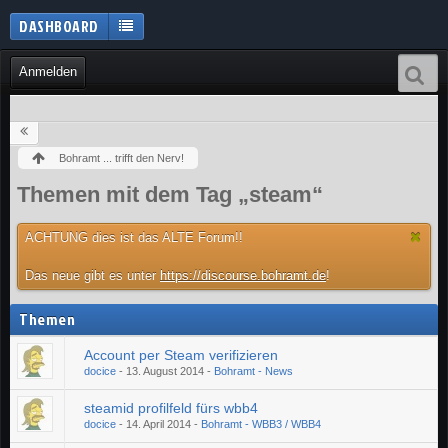
DASHBOARD
Anmelden
Bohramt ... trifft den Nerv!
Themen mit dem Tag „steam“
ACHTUNG dies ist das ALTE Forum!!
Das neue gibt es unter
https://discourse.bohramt.de
!
Themen
Account per Steam verifizieren
docice
-
13. August 2014
-
Bohramt - News
steamid profilfeld fürs wbb4
docice
-
14. April 2014
-
Bohramt - WBB3 / WBB4