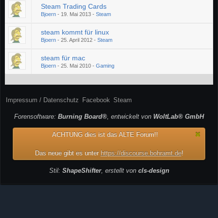
Steam Trading Cards
Bjoern
-
19. Mai 2013
-
Steam
steam kommt für linux
Bjoern
-
25. April 2012
-
Steam
steam für mac
Bjoern
-
25. Mai 2010
-
Gaming
Impressum / Datenschutz
Facebook
Steam
Forensoftware:
Burning Board®
, entwickelt von
WoltLab® GmbH
ACHTUNG dies ist das ALTE Forum!!
Das neue gibt es unter
https://discourse.bohramt.de
!
Stil:
ShapeShifter
, erstellt von
cls-design