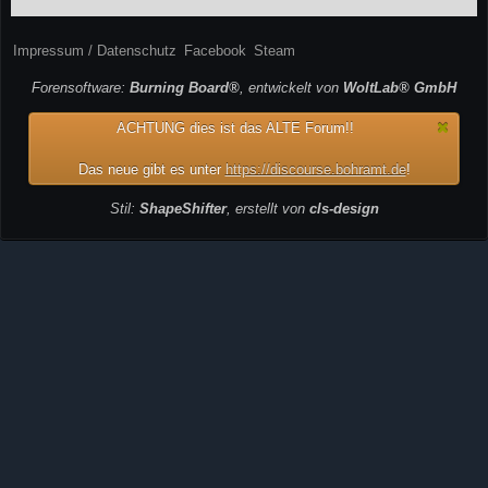
Impressum / Datenschutz
Facebook
Steam
Forensoftware:
Burning Board®
, entwickelt von
WoltLab® GmbH
ACHTUNG dies ist das ALTE Forum!!
Das neue gibt es unter
https://discourse.bohramt.de
!
Stil:
ShapeShifter
, erstellt von
cls-design