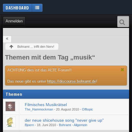
DASHBOARD
Anmelden
Bohramt ... trifft den Nerv!
Themen mit dem Tag „musik“
ACHTUNG dies ist das ALTE Forum!!
Das neue gibt es unter
https://discourse.bohramt.de
!
Themen
Filmisches Musikrätsel
The_Hammockman
-
20. August 2010
-
Offtopic
der neue shicehouse song "never give up"
Bjoern
-
18. Juni 2010
-
Bohramt - Allgemein