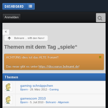
DASHBOARD
Anmelden
Bohramt ... trifft den Nerv!
Themen mit dem Tag „spiele“
ACHTUNG dies ist das ALTE Forum!!
Das neue gibt es unter
https://discourse.bohramt.de
!
Themen
gaming schnäppchen
Bjoern
-
29. März 2012
-
Gaming
gamescom 2010
Bjoern
-
5. Juli 2010
-
Bohramt - Allgemein