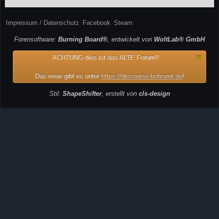
Impressum / Datenschutz
Facebook
Steam
Forensoftware:
Burning Board®
, entwickelt von
WoltLab® GmbH
ACHTUNG dies ist das ALTE Forum!!
Das neue gibt es unter
https://discourse.bohramt.de
!
Stil:
ShapeShifter
, erstellt von
cls-design