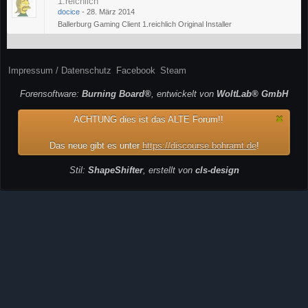
1.reichlich
docice
-
28. März 2014
Ballerburg Gaming Client 1.reichlich Original Installer
Impressum / Datenschutz
Facebook
Steam
Forensoftware:
Burning Board®
, entwickelt von
WoltLab® GmbH
ACHTUNG dies ist das ALTE Forum!!
Das neue gibt es unter
https://discourse.bohramt.de
!
Stil:
ShapeShifter
, erstellt von
cls-design