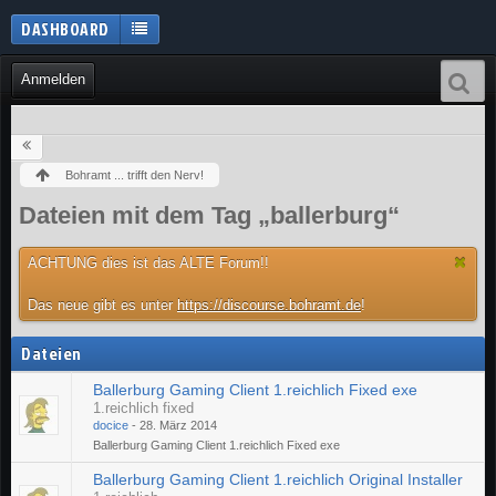
DASHBOARD
Anmelden
Bohramt ... trifft den Nerv!
Dateien mit dem Tag „ballerburg“
ACHTUNG dies ist das ALTE Forum!!
Das neue gibt es unter
https://discourse.bohramt.de
!
Dateien
Ballerburg Gaming Client 1.reichlich Fixed exe
1.reichlich fixed
docice
-
28. März 2014
Ballerburg Gaming Client 1.reichlich Fixed exe
Ballerburg Gaming Client 1.reichlich Original Installer