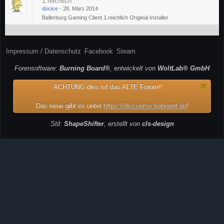
1.reichlich
docice
-
28. März 2014
Ballerburg Gaming Client 1.reichlich Original Installer
Impressum / Datenschutz
Facebook
Steam
Forensoftware:
Burning Board®
, entwickelt von
WoltLab® GmbH
ACHTUNG dies ist das ALTE Forum!!
Das neue gibt es unter
https://discourse.bohramt.de
!
Stil:
ShapeShifter
, erstellt von
cls-design