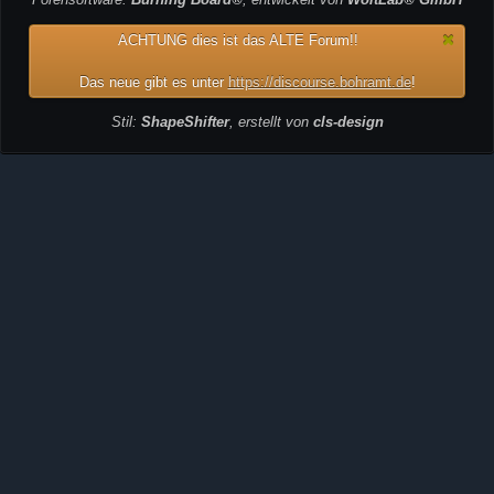
ACHTUNG dies ist das ALTE Forum!!
Das neue gibt es unter
https://discourse.bohramt.de
!
Stil:
ShapeShifter
, erstellt von
cls-design