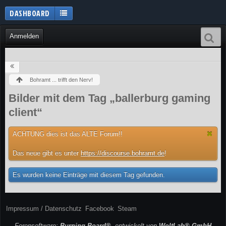
DASHBOARD
Anmelden
Bohramt ... trifft den Nerv!
Bilder mit dem Tag „ballerburg gaming
client“
ACHTUNG dies ist das ALTE Forum!!
Das neue gibt es unter
https://discourse.bohramt.de
!
Es wurden keine Einträge mit diesem Tag gefunden.
Impressum / Datenschutz
Facebook
Steam
Forensoftware:
Burning Board®
, entwickelt von
WoltLab® GmbH