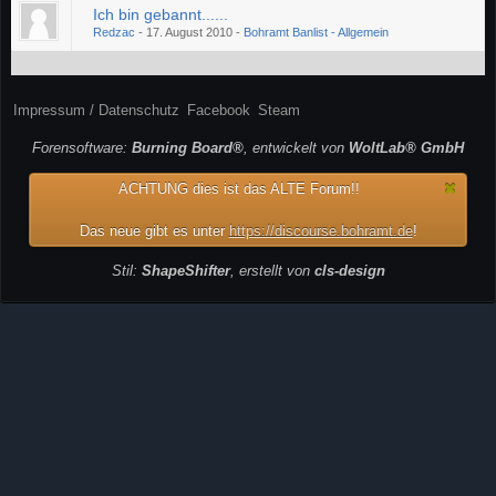
Ich bin gebannt......
Redzac
-
17. August 2010
-
Bohramt Banlist - Allgemein
Impressum / Datenschutz
Facebook
Steam
Forensoftware:
Burning Board®
, entwickelt von
WoltLab® GmbH
ACHTUNG dies ist das ALTE Forum!!
Das neue gibt es unter
https://discourse.bohramt.de
!
Stil:
ShapeShifter
, erstellt von
cls-design