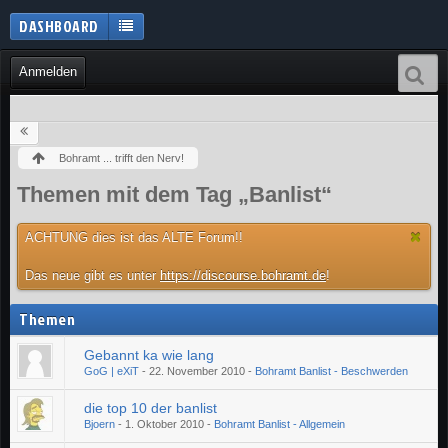
DASHBOARD
Anmelden
Bohramt ... trifft den Nerv!
Themen mit dem Tag „Banlist“
ACHTUNG dies ist das ALTE Forum!!
Das neue gibt es unter
https://discourse.bohramt.de
!
Themen
Gebannt ka wie lang
GoG | eXiT
-
22. November 2010
-
Bohramt Banlist - Beschwerden
die top 10 der banlist
Bjoern
-
1. Oktober 2010
-
Bohramt Banlist - Allgemein