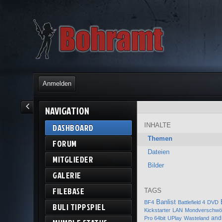
Anmelden
NAVIGATION
INHALTE
DASHBOARD
Themen
FORUM
Dateien
MITGLIEDER
Bilder
GALERIE
FILEBASE
TAGS
Banlist
BF4
Battlefield 4
DVD
BULI TIPPSPIEL
Kickstarter
LAN
Mondverschwö
and
Pro 64bit
UPlay
Wasteland