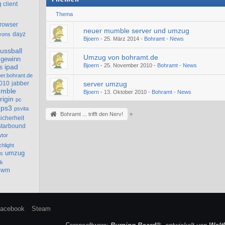
 client
Thema
rowser
neuer mumble server und umzug
dayz
yons
Bjoern
-
25. März 2014
-
Bohramt - News
fussball
Umzug von bohramt.de
gewinn
Bjoern
-
25. November 2010
-
Bohramt - News
ipad
s
ber.bohrant.de
010
jabber
server umzug
mble
Bjoern
-
13. Oktober 2010
-
Bohramt - News
rigin
pc
ps3
psvita
Bohramt ... trifft den Nerv!
»
sicherheit
starbound
wtor
chlight
umzug
ns
sk
wm
acebook
Steam