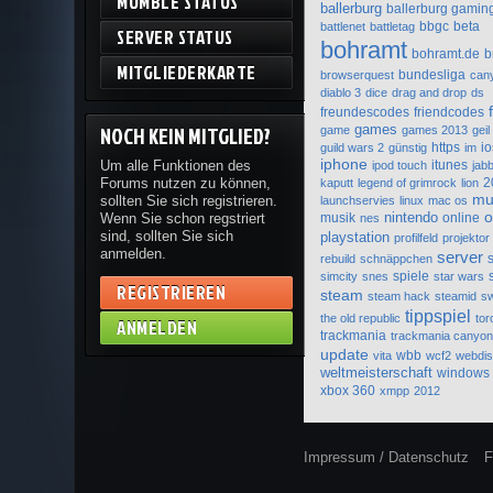
MUMBLE STATUS
ballerburg
ballerburg gaming
bbgc
beta
battlenet
battletag
SERVER STATUS
bohramt
bohramt.de
b
MITGLIEDERKARTE
bundesliga
browserquest
can
diablo 3
dice
drag and drop
ds
freundescodes
friendcodes
NOCH KEIN MITGLIED?
games
game
games 2013
geil
https
io
guild wars 2
günstig
im
iphone
Um alle Funktionen des
itunes
ipod touch
jab
Forums nutzen zu können,
2
kaputt
legend of grimrock
lion
mu
sollten Sie sich registrieren.
launchservies
linux
mac os
nintendo
o
Wenn Sie schon regstriert
musik
online
nes
sind, sollten Sie sich
playstation
profilfeld
projektor
anmelden.
server
rebuild
schnäppchen
spiele
simcity
snes
star wars
REGISTRIEREN
steam
steam hack
steamid
s
tippspiel
the old republic
tor
ANMELDEN
trackmania
trackmania canyo
update
wbb
vita
wcf2
webdi
weltmeisterschaft
windows
xbox 360
xmpp
2012
Impressum / Datenschutz
F