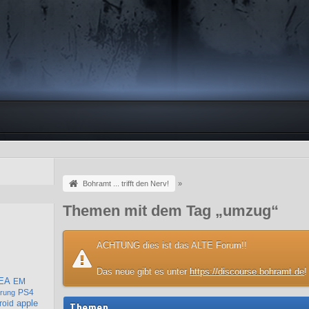
Bohramt ... trifft den Nerv!
»
Themen mit dem Tag „umzug“
ACHTUNG dies ist das ALTE Forum!!
Das neue gibt es unter
https://discourse.bohramt.de
!
EA
EM
PS4
rung
apple
roid
Themen