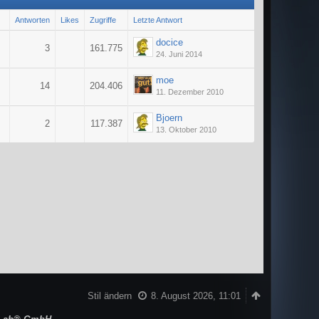
Antworten
Likes
Zugriffe
Letzte Antwort
docice
3
161.775
24. Juni 2014
moe
14
204.406
11. Dezember 2010
Bjoern
2
117.387
13. Oktober 2010
Stil ändern
8. August 2026, 11:01