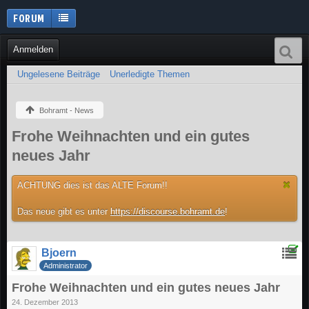
FORUM
Anmelden
Ungelesene Beiträge
Unerledigte Themen
Bohramt - News
Frohe Weihnachten und ein gutes
neues Jahr
ACHTUNG dies ist das ALTE Forum!!
Das neue gibt es unter
https://discourse.bohramt.de
!
Bjoern
Administrator
Frohe Weihnachten und ein gutes neues Jahr
24. Dezember 2013