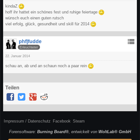
kindaZ
hoff ihr hattet ein schönes fest und ruhige feiertage
wünsch euch einen guten rutsch
viel erfolg, glück, gesundheit und skill für 2014
phf|fudde
Erleuchteter
22. Januar 2014
schau an, ab und an schaun noch a paar rein
Teilen
Impressum / Datenschutz
Facebook
Steam
Forensoftware:
Burning Board®
, entwickelt von
WoltLab® GmbH