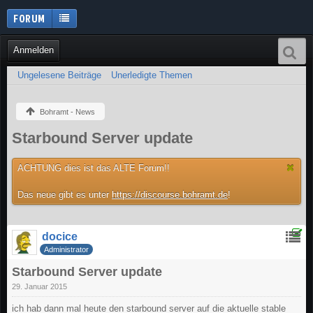
FORUM
Anmelden
Ungelesene Beiträge
Unerledigte Themen
Bohramt - News
Starbound Server update
ACHTUNG dies ist das ALTE Forum!!
Das neue gibt es unter
https://discourse.bohramt.de
!
docice
Administrator
Starbound Server update
29. Januar 2015
ich hab dann mal heute den starbound server auf die aktuelle stable