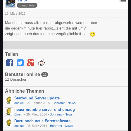
Erleuchteter
18. März 2015
Manchmal muss alter ballast abgeworfen werden, aber
die gedenkminute fuer rabbit...zieht die mit um?
zeigt dass auch das inet eine vergänglichkeit hat.
Teilen
Benutzer online
12
12 Besucher
Ähnliche Themen
Starbound Server update
docice
-
29. Januar 2015
-
Bohramt - News
neuer mumble server und umzug
Bjoern
-
25. März 2014
-
Bohramt - News
Dazu noch neue Forensoftware
docice
-
25. März 2014
-
Bohramt - News