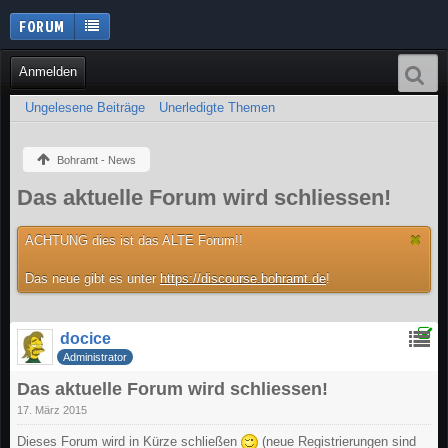
FORUM
Anmelden
Ungelesene Beiträge
Unerledigte Themen
Bohramt - News
Das aktuelle Forum wird schliessen!
ACHTUNG dies ist das ALTE Forum!!
Das neue gibt es unter
https://discourse.bohramt.de
!
docice
Administrator
Das aktuelle Forum wird schliessen!
17. März 2015
Dieses Forum wird in Kürze schließen
(neue Registrierungen sind