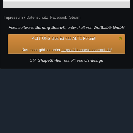
Impressum / Datenschutz
Facebook
Steam
Forensoftware:
Burning Board®
, entwickelt von
WoltLab® GmbH
ACHTUNG dies ist das ALTE Forum!!
Das neue gibt es unter
https://discourse.bohramt.de
!
Stil:
ShapeShifter
, erstellt von
cls-design