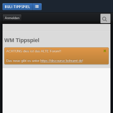
BULI TIPPSPIEL
Anmelden
WM Tippspiel
ACHTUNG dies ist das ALTE Forum!!
Das neue gibt es unter
https://discourse.bohramt.de
!