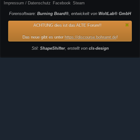
Impressum / Datenschutz
Facebook
Steam
Forensoftware:
Burning Board®
, entwickelt von
WoltLab® GmbH
ACHTUNG dies ist das ALTE Forum!!
Das neue gibt es unter
https://discourse.bohramt.de
!
Stil:
ShapeShifter
, erstellt von
cls-design