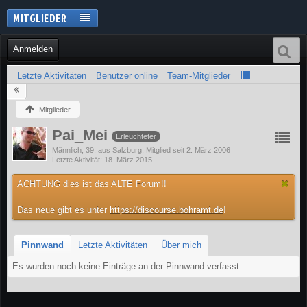
MITGLIEDER
Anmelden
Letzte Aktivitäten
Benutzer online
Team-Mitglieder
Mitglieder
Pai_Mei
Erleuchteter
Männlich
39
aus Salzburg
Mitglied seit 2. März 2006
Letzte Aktivität
18. März 2015
ACHTUNG dies ist das ALTE Forum!!
Das neue gibt es unter
https://discourse.bohramt.de
!
Pinnwand
Letzte Aktivitäten
Über mich
Es wurden noch keine Einträge an der Pinnwand verfasst.