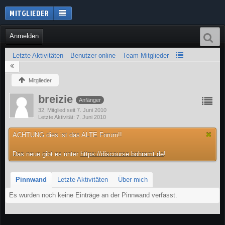
MITGLIEDER
Anmelden
Letzte Aktivitäten
Benutzer online
Team-Mitglieder
Mitglieder
breizie
Anfänger
32
Mitglied seit 7. Juni 2010
Letzte Aktivität
7. Juni 2010
ACHTUNG dies ist das ALTE Forum!!
Das neue gibt es unter
https://discourse.bohramt.de
!
Pinnwand
Letzte Aktivitäten
Über mich
Es wurden noch keine Einträge an der Pinnwand verfasst.