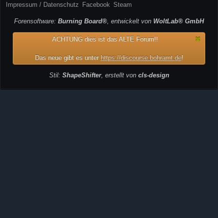
Impressum / Datenschutz
Facebook
Steam
Forensoftware:
Burning Board®
, entwickelt von
WoltLab® GmbH
ACHTUNG dies ist das ALTE Forum!!
Das neue gibt es unter
https://discourse.bohramt.de
!
Stil:
ShapeShifter
, erstellt von
cls-design