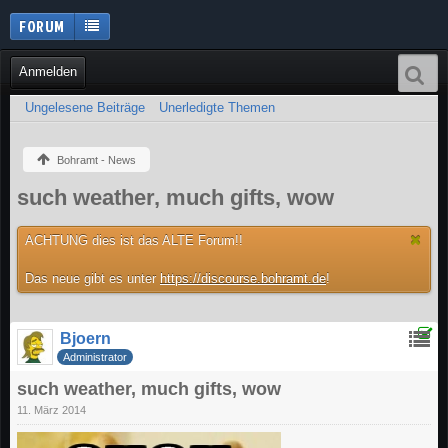
FORUM
Anmelden
Ungelesene Beiträge
Unerledigte Themen
Bohramt - News
such weather, much gifts, wow
ACHTUNG dies ist das ALTE Forum!!
Das neue gibt es unter
https://discourse.bohramt.de
!
Bjoern
Administrator
such weather, much gifts, wow
11. März 2014