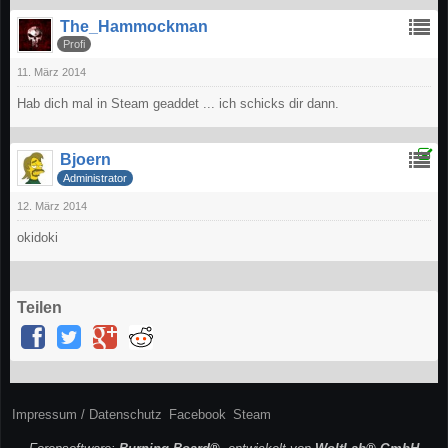
The_Hammockman
Profi
11. März 2014
Hab dich mal in Steam geaddet ... ich schicks dir dann.
Bjoern
Administrator
12. März 2014
okidoki
Teilen
Impressum / Datenschutz
Facebook
Steam