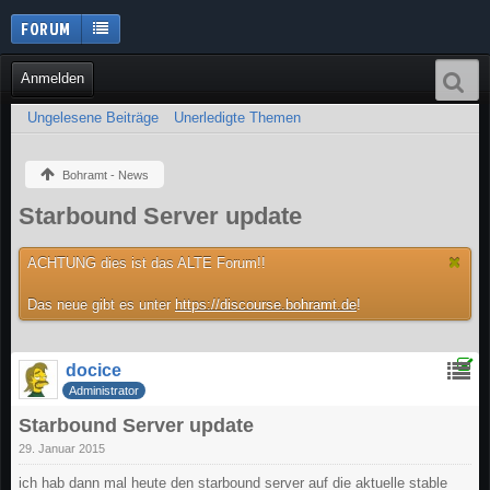
FORUM
Anmelden
Ungelesene Beiträge
Unerledigte Themen
Bohramt - News
Starbound Server update
ACHTUNG dies ist das ALTE Forum!!
Das neue gibt es unter
https://discourse.bohramt.de
!
docice
Administrator
Starbound Server update
29. Januar 2015
ich hab dann mal heute den starbound server auf die aktuelle stable