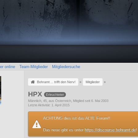
er online
Team-Mitglieder
Mitgliedersuche
Bohramt ... trifft den Nerv!
»
Mitglieder
»
HPX
Erleuchteter
Männlich
45
aus Österreich
Mitglied seit 6. Mai 2003
Letzte Aktivität
1. April 2015
ACHTUNG dies ist das ALTE Forum!!
Das neue gibt es unter
https://discourse.bohramt.de
!