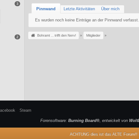
3
Pinnwand
Letzte Aktivitäten
Über mich
Es wurden noch keine Einträge an der Pinnwand verfasst
Bohramt ... trifft den Nerv!
»
Mitglieder
»
2
acebook
Steam
Forensoftware:
Burning Board®
, entwickelt von
Wolt
ACHTUNG dies ist das ALTE Forum!!