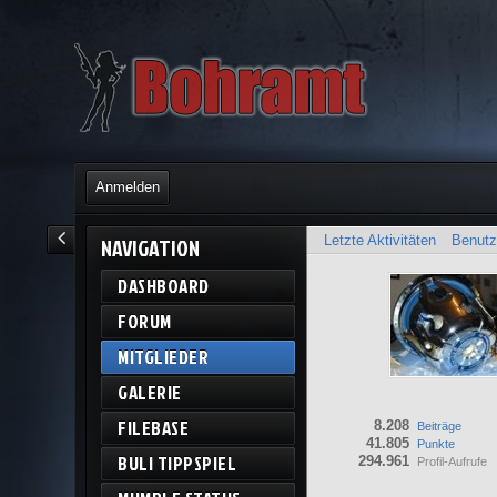
Anmelden
Letzte Aktivitäten
Benutz
NAVIGATION
DASHBOARD
FORUM
MITGLIEDER
GALERIE
FILEBASE
8.208
Beiträge
41.805
Punkte
BULI TIPPSPIEL
294.961
Profil-Aufrufe